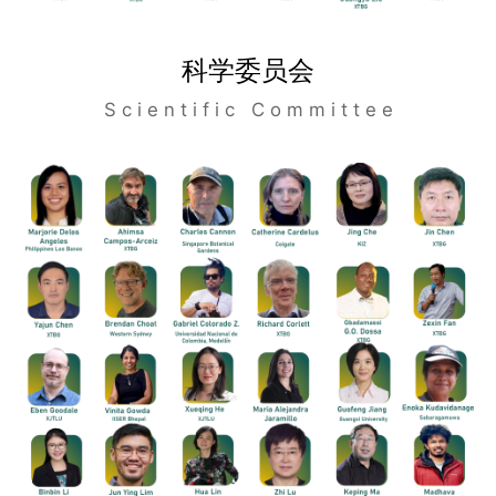
科学委员会
S c i e n t i f i c C o m m i t t e e