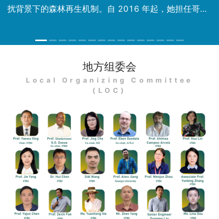
类
扰背景下的森林再生机制。自 2016 年起，她担任哥伦
可
比亚亚历山大·冯·洪堡生物资源研究所首席研究员，致力
与
进
于通过多学科和跨学科方法弥合不同社会角色之间的鸿
P
沟，推动关键生态系统（特别是热带干旱森林）的保护
地方组委会
担
与恢复工作，并为多层面的社会决策提供科学支持。
Local Organizing Committee
(LOC)
r